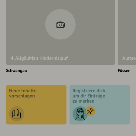
4. AllgäuMan Hindernislauf
Alatse
Schwangau
Füssen
Neue Inhalte
Registriere dich,
vorschlagen
um dir Einträge
zu merken