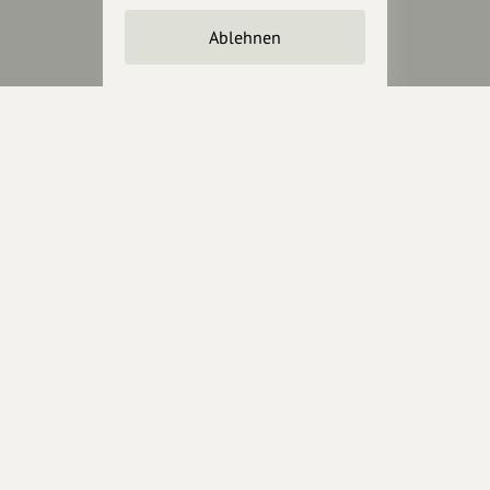
Unterstütze
unsere Plattform
Ablehnen
hey.bayern ist ein Projekt von
uns für unsere Region und
für alle, die uns besuchen
wollen.
Inhalte vorschlagen
Jetzt unterstützen
Wir können leider keine
Spendenquittung ausstellen.