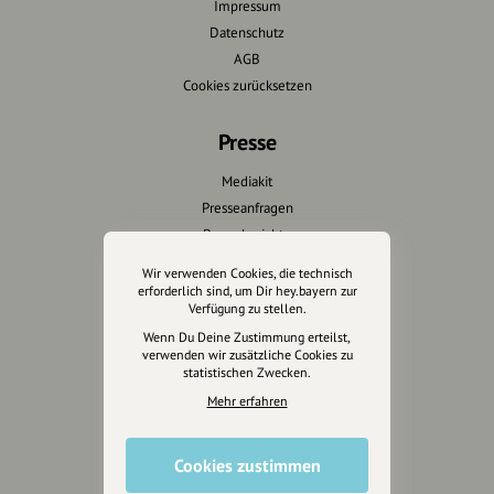
Impressum
Datenschutz
AGB
Cookies zurücksetzen
Presse
Mediakit
Presseanfragen
Presseberichte
Wir verwenden Cookies, die technisch
Wir unterstützen Euch
erforderlich sind, um Dir hey.bayern zur
Verfügung zu stellen.
Fotografie & mehr
Wenn Du Deine Zustimmung erteilst,
verwenden wir zusätzliche Cookies zu
Marketing
statistischen Zwecken.
Design & Branding
Mehr erfahren
Anakin Design
Cookies zustimmen