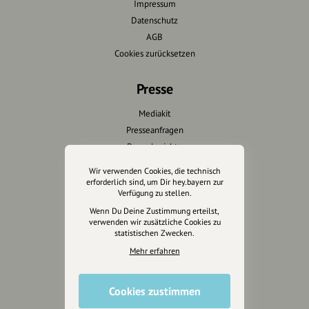
Impressum
Datenschutz
AGB
Cookies zurücksetzen
Presse
Mediakit
Presseanfragen
Presseberichte
Wir verwenden Cookies, die technisch
Wir unterstützen Euch
erforderlich sind, um Dir hey.bayern zur
Verfügung zu stellen.
Fotografie & mehr
Wenn Du Deine Zustimmung erteilst,
verwenden wir zusätzliche Cookies zu
Marketing
statistischen Zwecken.
Design & Branding
Mehr erfahren
Anakin Design
Cookies zustimmen