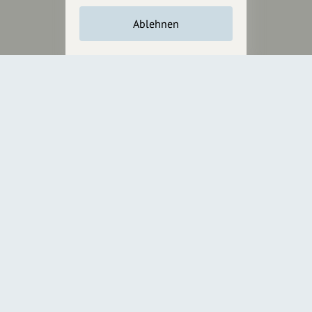
Unterstütze
unsere Plattform
Ablehnen
hey.bayern ist ein Projekt von
uns für unsere Region und
für alle, die uns besuchen
wollen.
Inhalte vorschlagen
Jetzt unterstützen
Wir können leider keine
Spendenquittung ausstellen.