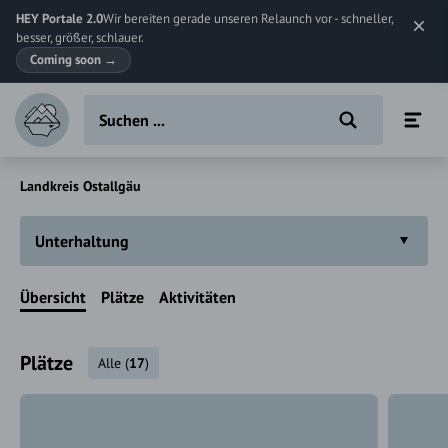
HEY Portale 2.0
Wir bereiten gerade unseren Relaunch vor - schneller,
besser, größer, schlauer.
Coming soon
→
Landkreis Ostallgäu
Unterhaltung
Übersicht
Plätze
Aktivitäten
Plätze
Alle
(
17
)