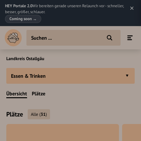
HEY Portale 2.0
Wir bereiten gerade unseren Relaunch vor - schneller,
besser, größer, schlauer.
Coming soon
→
Landkreis Ostallgäu
Essen & Trinken
Übersicht
Plätze
Plätze
Alle
(
31
)