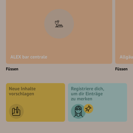
ALEX bar centrale
Allgäu
Füssen
Füssen
Neue Inhalte
Registriere dich,
vorschlagen
um dir Einträge
zu merken