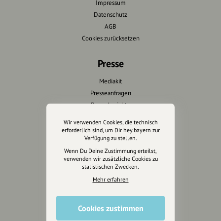
Impressum
Datenschutz
AGB
Cookies zurücksetzen
Presse
Mediakit
Presseanfragen
Presseberichte
Wir verwenden Cookies, die technisch
Wir unterstützen Euch
erforderlich sind, um Dir hey.bayern zur
Verfügung zu stellen.
Fotografie & mehr
Wenn Du Deine Zustimmung erteilst,
verwenden wir zusätzliche Cookies zu
Marketing
statistischen Zwecken.
Design & Branding
Mehr erfahren
Anakin Design
Cookies zustimmen