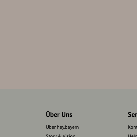
Über Uns
Se
Über hey.bayern
Kon
Story & Vision
Hel