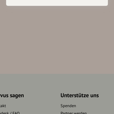
rvus sagen
Unterstütze uns
takt
Spenden
pdesk / FAQ
Partner werden