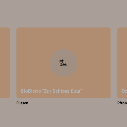
BioBistro "Zur Schloss Eule"
Do
Füssen
Pfron