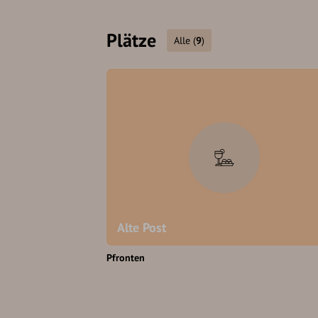
Plätze
Alle
(
9
)
Alte Post
Pfronten