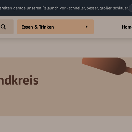
ereiten gerade unseren Relaunch vor - schneller, besser, größer, schlauer.
Essen & Trinken
Hom
ndkreis