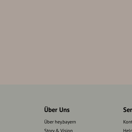
Über Uns
Se
Über hey.bayern
Kon
Story & Vision
Hel