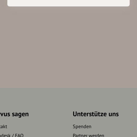
rvus sagen
Unterstütze uns
takt
Spenden
pdesk / FAQ
Partner werden