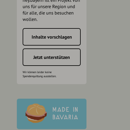
hey.bayern ist ein Projekt von
uns für unsere Region und
für alle, die uns besuchen
wollen.
Inhalte vorschlagen
h
Jetzt unterstützen
Wir können leider keine
Spendenquittung ausstellen.