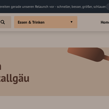
ereiten gerade unseren Relaunch vor - schneller, besser, größer, schlauer.
Essen & Trinken
Hom
m
tallgäu