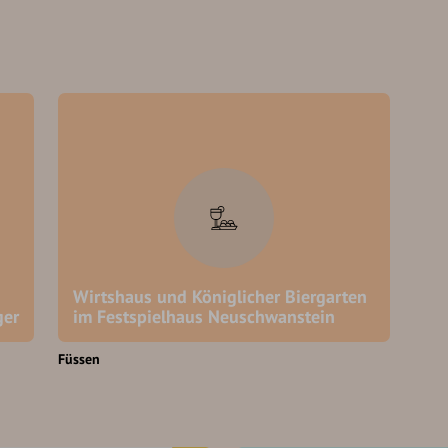
Wirtshaus und Königlicher Biergarten
ger
im Festspielhaus Neuschwanstein
Füssen