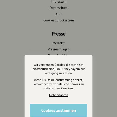
Impressum
Datenschutz
AGB
Cookies zurücksetzen
Presse
Mediakit
Presseanfragen
Presseberichte
Wir verwenden Cookies, die technisch
Wir unterstützen Euch
erforderlich sind, um Dir hey.bayern zur
Verfügung zu stellen.
Fotografie & mehr
Wenn Du Deine Zustimmung erteilst,
verwenden wir zusätzliche Cookies zu
Marketing
statistischen Zwecken.
Design & Branding
Mehr erfahren
Anakin Design
Cookies zustimmen