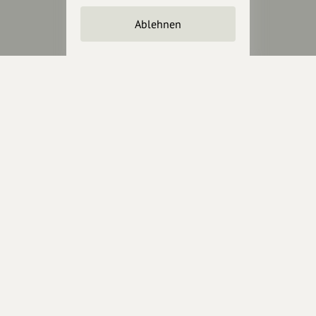
Unterstütze
unsere Plattform
Ablehnen
hey.bayern ist ein Projekt von
uns für unsere Region und
für alle, die uns besuchen
wollen.
Inhalte vorschlagen
Jetzt unterstützen
Wir können leider keine
Spendenquittung ausstellen.