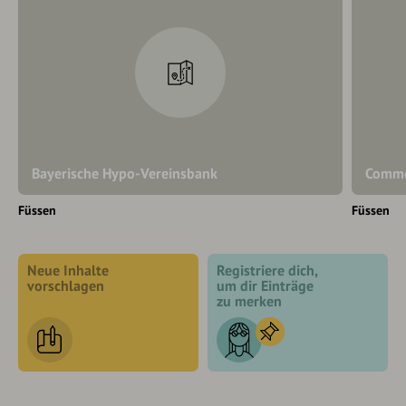
Bayerische Hypo-Vereinsbank
Comme
Füssen
Füssen
Neue Inhalte
Registriere dich,
vorschlagen
um dir Einträge
zu merken