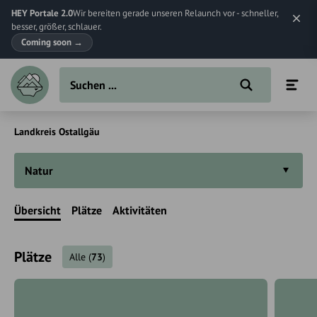
HEY Portale 2.0
Wir bereiten gerade unseren Relaunch vor - schneller,
besser, größer, schlauer.
Coming soon
→
Landkreis Ostallgäu
Natur
Übersicht
Plätze
Aktivitäten
Plätze
Alle
(
73
)