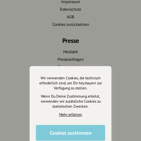
Impressum
Datenschutz
AGB
Cookies zurücksetzen
Presse
Mediakit
Presseanfragen
Presseberichte
Wir verwenden Cookies, die technisch
Wir unterstützen Euch
erforderlich sind, um Dir hey.bayern zur
Verfügung zu stellen.
Fotografie & mehr
Wenn Du Deine Zustimmung erteilst,
verwenden wir zusätzliche Cookies zu
Marketing
statistischen Zwecken.
Design & Branding
Mehr erfahren
Anakin Design
Cookies zustimmen