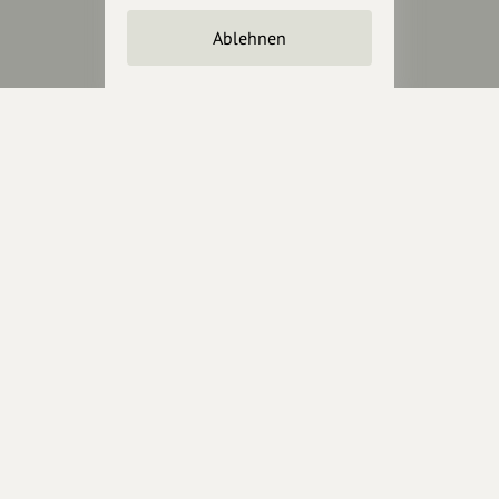
Unterstütze
unsere Plattform
Ablehnen
hey.bayern ist ein Projekt von
uns für unsere Region und
für alle, die uns besuchen
wollen.
Inhalte vorschlagen
Jetzt unterstützen
Wir können leider keine
Spendenquittung ausstellen.