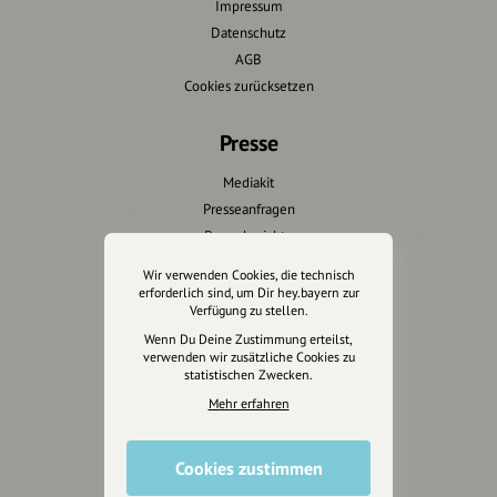
Impressum
Datenschutz
AGB
Cookies zurücksetzen
Presse
Mediakit
Presseanfragen
Presseberichte
Wir verwenden Cookies, die technisch
Wir unterstützen Euch
erforderlich sind, um Dir hey.bayern zur
Verfügung zu stellen.
Fotografie & mehr
Wenn Du Deine Zustimmung erteilst,
verwenden wir zusätzliche Cookies zu
Marketing
statistischen Zwecken.
Design & Branding
Mehr erfahren
Anakin Design
Cookies zustimmen