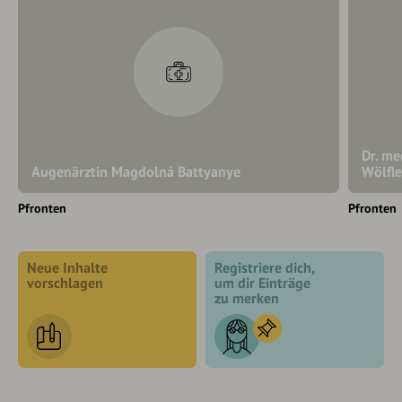
Dr. me
Augenärztin Magdolná Battyanye
Wölfl
Pfronten
Pfronten
Neue Inhalte
Registriere dich,
vorschlagen
um dir Einträge
zu merken