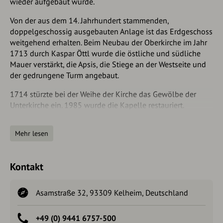
wieder aufgebaut wurde.
Von der aus dem 14. Jahrhundert stammenden,
doppelgeschossig ausgebauten Anlage ist das Erdgeschoss
weitgehend erhalten. Beim Neubau der Oberkirche im Jahr
1713 durch Kaspar Öttl wurde die östliche und südliche
Mauer verstärkt, die Apsis, die Stiege an der Westseite und
der gedrungene Turm angebaut.
1714 stürzte bei der Weihe der Kirche das Gewölbe der
Unterkirche ein. 1985 wurde die Kapelle restauriert.
Das Innere der Kapelle wurde im Rokoko von Franz Anton
Mehr lesen
Neu ausgestattet. Der prächtige Hochaltar aus Stuckmarmor
zeigt ein spätgotisches Gnadenbild mit der überarbeiteten
Figur der Mutter Gottes und dem Jesuskind und seitlich
Kontakt
neben jeweils einer Säule befinden sich Stuckfiguren der
heiligen Bischöfe Rupert und Wolfgang.
Asamstraße 32, 93309 Kelheim, Deutschland
Bitte beachten Sie: In der Frauenbergkapelle kann nur der
Eingangsbereich betreten werden. Der Innenbereich ist
+49 (0) 9441 6757-500
leider gesperrt.