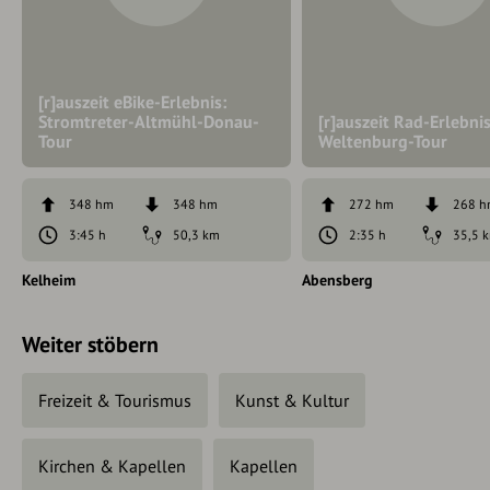
[r]auszeit eBike-Erlebnis:
Stromtreter-Altmühl-Donau-
[r]auszeit Rad-Erlebnis
Tour
Weltenburg-Tour
348 hm
348 hm
272 hm
268 
3:45 h
50,3 km
2:35 h
35,5 
Kelheim
Abensberg
Weiter stöbern
Freizeit & Tourismus
Kunst & Kultur
Kirchen & Kapellen
Kapellen