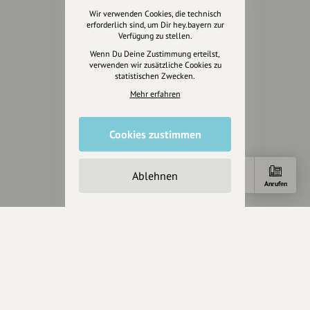
Über hey.bayern
Wir verwenden Cookies, die technisch
Story & Vision
erforderlich sind, um Dir hey.bayern zur
Verfügung zu stellen.
Die Köpfe
Wenn Du Deine Zustimmung erteilst,
Unterstützer
verwenden wir zusätzliche Cookies zu
statistischen Zwecken.
Servus sagen
Mehr erfahren
Kontakt
Cookies zustimmen
Helpdesk / FAQ
Unterstütze uns
Ablehnen
Anfahrt
E-Mail
Anrufen
Spenden
Partner werden
Crowdfunding
Förderungen
Werbemöglichkeiten
Rechtliches