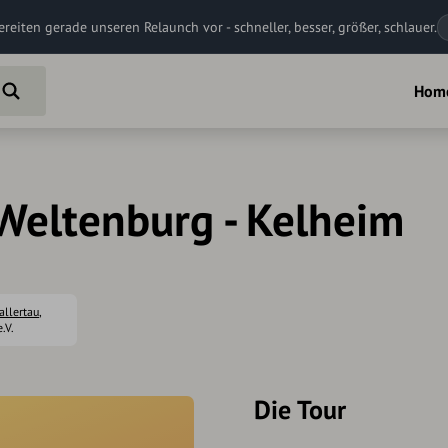
ereiten gerade unseren Relaunch vor - schneller, besser, größer, schlauer.
Hom
eltenburg - Kelheim
allertau
,
.V.
Die Tour