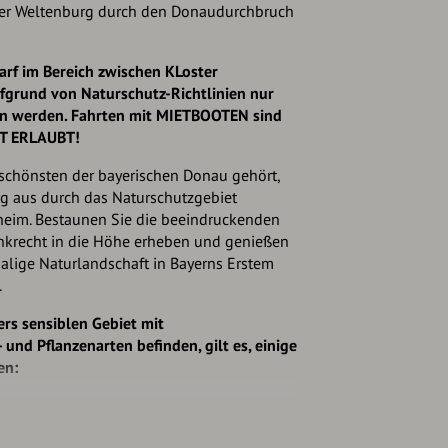
er Weltenburg durch den Donaudurchbruch
arf im Bereich zwischen KLoster
grund von Naturschutz-Richtlinien nur
en werden. Fahrten mit MIETBOOTEN sind
HT ERLAUBT!
n schönsten der bayerischen Donau gehört,
g aus durch das Naturschutzgebiet
heim. Bestaunen Sie die beeindruckenden
enkrecht in die Höhe erheben und genießen
lige Naturlandschaft in Bayerns Erstem
.
ers sensiblen Gebiet mit
und Pflanzenarten befinden, gilt es, einige
en:
orsichtig und rücksichtsvoll:
end Abstand zu Schilf- und Uferzonen,