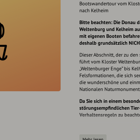
Bootswandertour vom Klost
nach Kelheim
Bitte beachten: Die Donau d
Weltenburg und Kelheim auf
mit eigenen Booten befahr
deshalb grundsätzlich NIC
Dieser Abschnitt, der zu de
führt vom Kloster Weltenbur
„Weltenburger Enge” bis Kel
Felsformationen, die sich s
die wunderschöne und einma
Nationalen Naturmonument
Da Sie sich in einem besond
störungsempfindlichen Tier- 
Verhaltensregeln zu beacht
Verhalten Sie sich leise, v
Bitte halten Sie ausreich
Mehr lesen