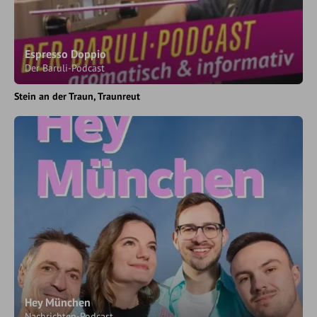
Espresso Doppio
Der Baruli-Podcast
Stein an der Traun
Traunreut
Hey München
Nachrichten-Podcast