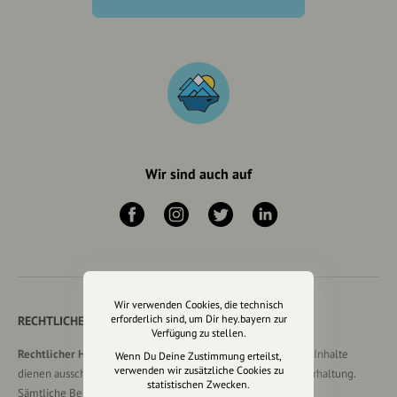
Wir sind auch auf
Wir verwenden Cookies, die technisch
erforderlich sind, um Dir hey.bayern zur
RECHTLICHER HINWEIS UND TRANSPARENZHINWEIS
Verfügung zu stellen.
Rechtlicher Hinweis:
Die auf dieser Website veröffentlichten Inhalte
Wenn Du Deine Zustimmung erteilst,
verwenden wir zusätzliche Cookies zu
dienen ausschließlich der allgemeinen Information und Unterhaltung.
statistischen Zwecken.
Sämtliche Beiträge, Gastartikel, Kommentare, Empfehlungen,