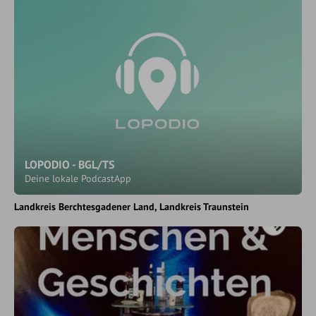
LOPODIO - BGL/TS
Deine lokale PodcastApp
Landkreis Berchtesgadener Land
Landkreis Traunstein