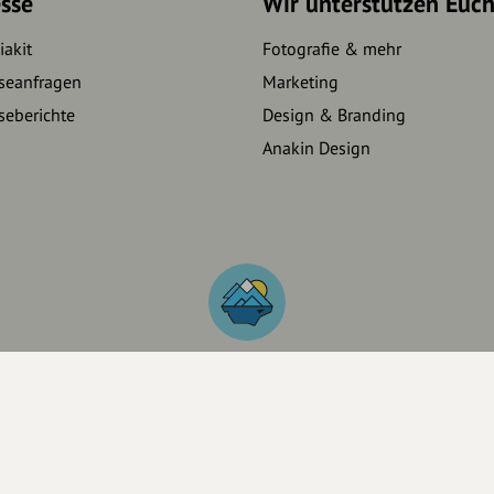
sse
Wir unterstützen Euc
akit
Fotografie & mehr
seanfragen
Marketing
seberichte
Design & Branding
Anakin Design
IS