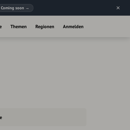
Coming soon
→
e
Themen
Regionen
Anmelden
e