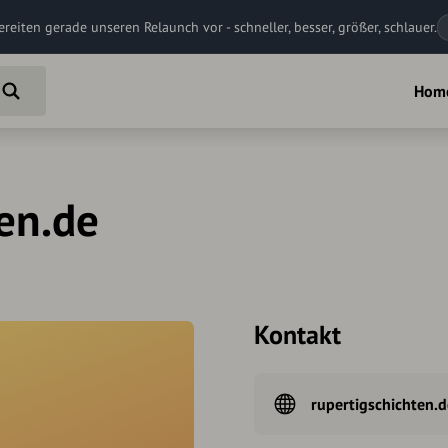
ereiten gerade unseren Relaunch vor - schneller, besser, größer, schlauer.
Hom
en.de
Kontakt
rupertigschichten.d