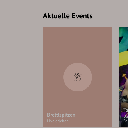
Aktuelle Events
Ta
Brettlspitzen
Da
Live erleben
Fa