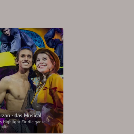
rzan - das Musical
s Highlight für die ganze
milie!