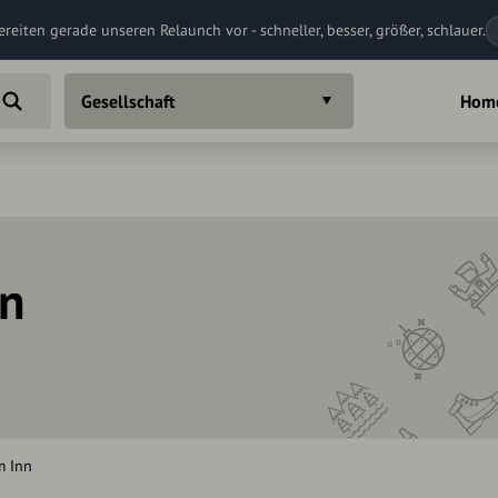
ereiten gerade unseren Relaunch vor - schneller, besser, größer, schlauer.
Gesellschaft
Hom
in
m Inn