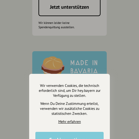
Jetzt unterstützen
Wir können leider keine
Spendenquittung ausstellen.
Wir verwenden Cookies, die technisch
erforderlich sind, um Dir hey.bayern zur
Verfügung zu stellen.
Wenn Du Deine Zustimmung erteilst,
verwenden wir zusätzliche Cookies zu
statistischen Zwecken.
Mehr erfahren
Wir sind auch auf