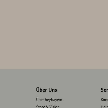
Über Uns
Se
Über hey.bayern
Kon
Story & Vision
Hel