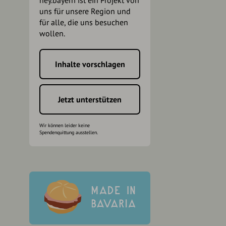
hey.bayern ist ein Projekt von
uns für unsere Region und
für alle, die uns besuchen
wollen.
Inhalte vorschlagen
h
Jetzt unterstützen
Wir können leider keine
Spendenquittung ausstellen.