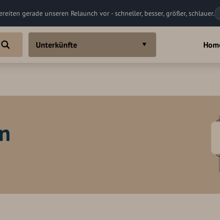
ereiten gerade unseren Relaunch vor - schneller, besser, größer, schlauer.
Unterkünfte
Hom
in