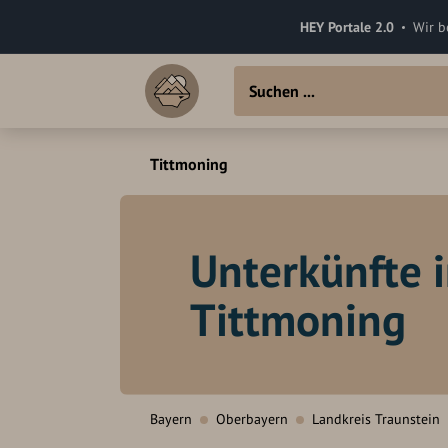
HEY Portale 2.0
Wir b
Tittmoning
Unterkünfte 
Tittmoning
Bayern
Oberbayern
Landkreis Traunstein