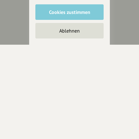
Cookies zustimmen
Unterstütze
unsere Plattform
Ablehnen
hey.bayern ist ein Projekt von
uns für unsere Region und
für alle, die uns besuchen
wollen.
Inhalte vorschlagen
Jetzt unterstützen
Wir können leider keine
Spendenquittung ausstellen.