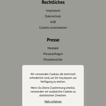
Rechtliches
Impressum
Datenschutz
AGB
Cookies zurücksetzen
Presse
Mediakit
Presseanfragen
Presseberichte
Wir unterstützen Euch
Wir verwenden Cookies, die technisch
erforderlich sind, um Dir hey.bayern zur
Fotografie & mehr
Verfügung zu stellen.
Marketing
Wenn Du Deine Zustimmung erteilst,
Design & Branding
verwenden wir zusätzliche Cookies zu
statistischen Zwecken.
Anakin Design
Mehr erfahren