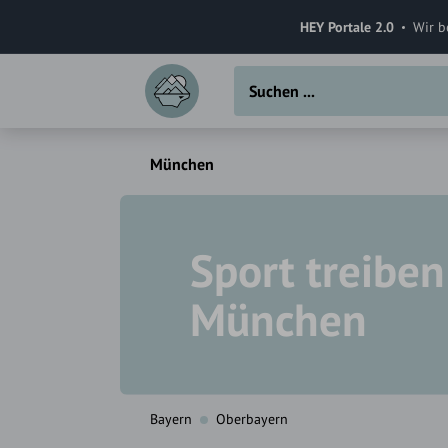
HEY Portale 2.0
Wir b
München
Sport treiben
München
Bayern
Oberbayern