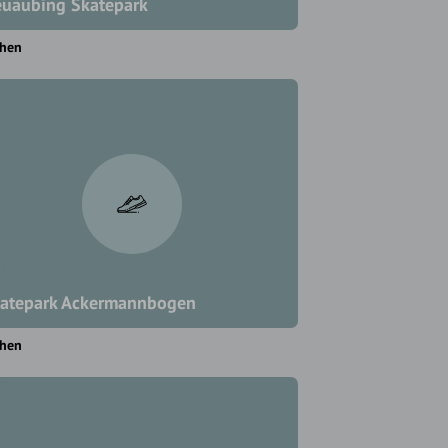
uaubing Skatepark
hen
atepark Ackermannbogen
hen