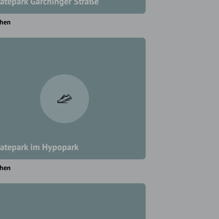
atepark Garchinger Straße
hen
atepark im Hypopark
hen