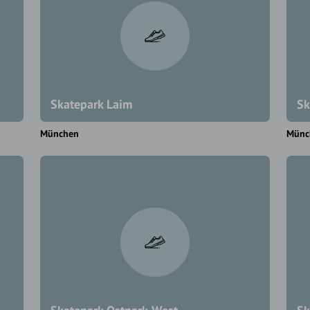
Skatepark Laim
Sk
München
Münc