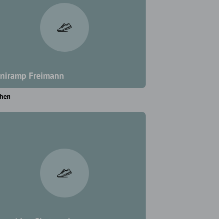
niramp Freimann
hen