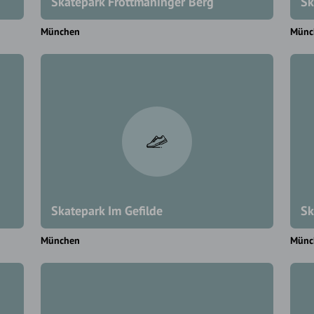
Skatepark Fröttmaninger Berg
Sk
München
Münc
Skatepark Im Gefilde
Sk
München
Münc