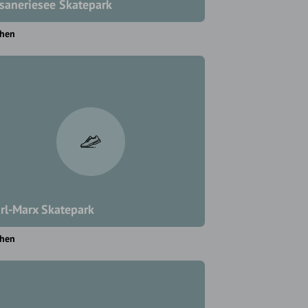
saneriesee Skatepark
hen
rl-Marx Skatepark
hen