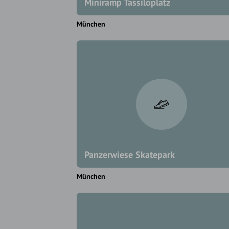
Miniramp Tassiloplatz
München
Panzerwiese Skatepark
München