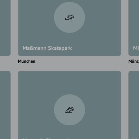
Maßmann Skatepark
Mi
München
Münc