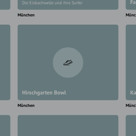
Fa
Die Eisbachwelle und ihre Surfer
München
Münc
Hirschgarten Bowl
Ka
München
Münc