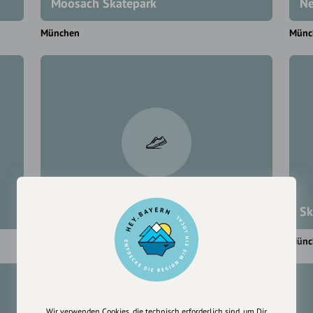
Moosach Skatepark
Ne
München
Münc
Postwiese Skatepark
Sk
München
Münc
Wir verwenden Cookies, die technisch erforderlich sind, um Dir