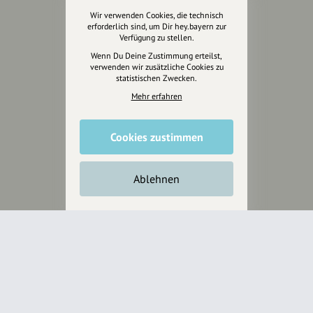
Wir verwenden Cookies, die technisch
erforderlich sind, um Dir hey.bayern zur
Jetzt unterstützen
Verfügung zu stellen.
Wenn Du Deine Zustimmung erteilst,
verwenden wir zusätzliche Cookies zu
Wir können leider keine
statistischen Zwecken.
Spendenquittung ausstellen.
Mehr erfahren
Cookies zustimmen
Ablehnen