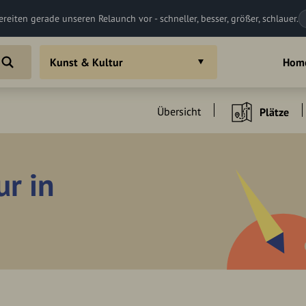
ereiten gerade unseren Relaunch vor - schneller, besser, größer, schlauer.
Kunst & Kultur
Hom
Übersicht
Plätze
ur in