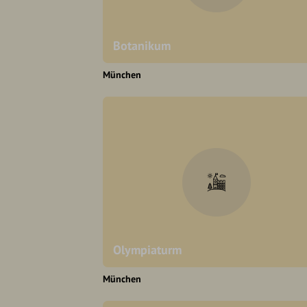
Botanikum
München
Olympiaturm
München