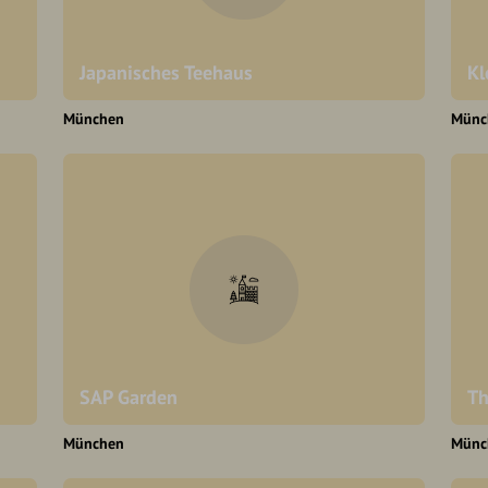
Japanisches Teehaus
Kl
München
Münc
SAP Garden
Th
München
Münc