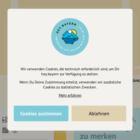
Tollwood-Gelände
vi
Wir verwenden Cookies, die technisch erforderlich sind, um Dir
hey.bayern zur Verfügung zu stellen.
München
Münc
Wenn Du Deine Zustimmung erteilst, verwenden wir zusätzliche
Cookies zu statistischen Zwecken.
Mehr erfahren
Cookies zustimmen
Ablehnen
Registriere dich,
um dir Einträge
zu merken