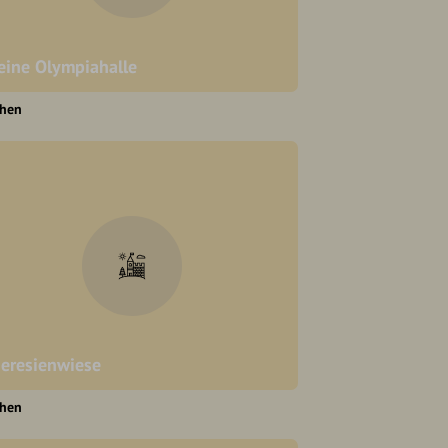
eine Olympiahalle
hen
eresienwiese
hen