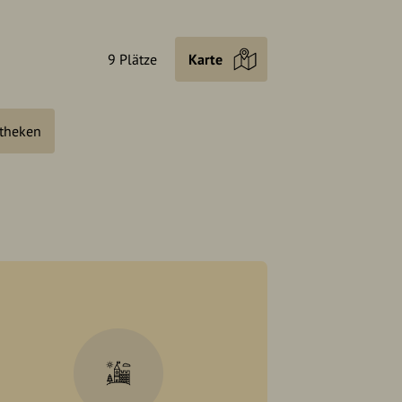
9 Plätze
Karte
otheken