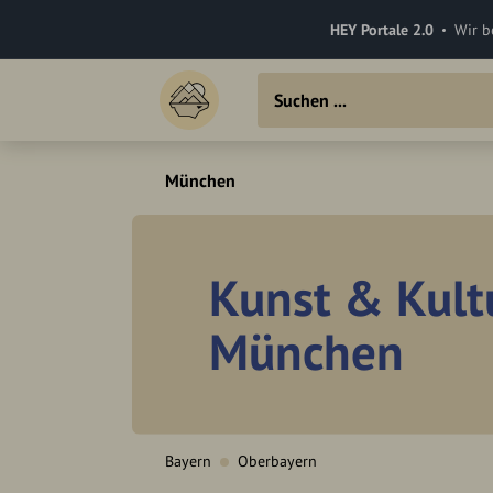
HEY Portale 2.0
Wir b
München
Kunst & Kult
München
Bayern
Oberbayern