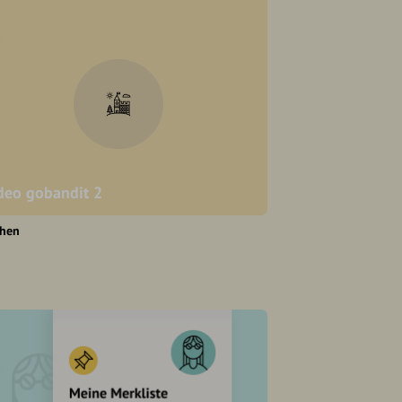
deo gobandit 2
hen