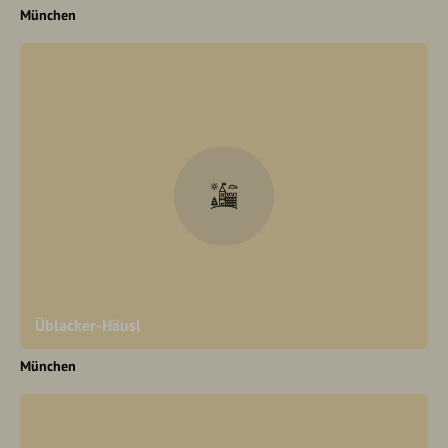
München
Üblacker-Häusl
München