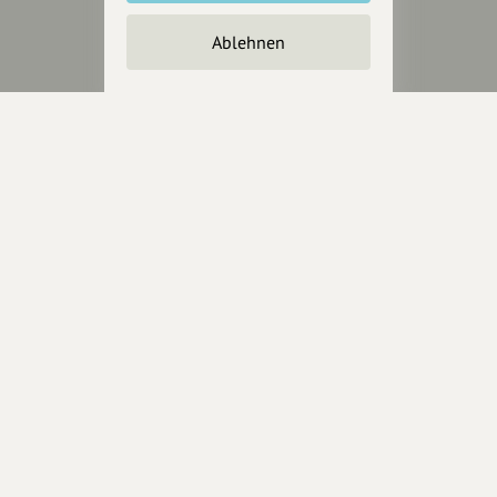
Unterstütze
unsere Plattform
Ablehnen
hey.bayern ist ein Projekt von
uns für unsere Region und
für alle, die uns besuchen
wollen.
Inhalte vorschlagen
Jetzt unterstützen
Wir können leider keine
Spendenquittung ausstellen.