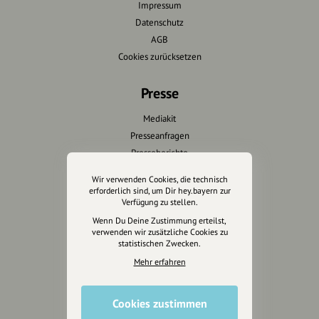
Impressum
Datenschutz
AGB
Cookies zurücksetzen
Presse
Mediakit
Presseanfragen
Presseberichte
Wir verwenden Cookies, die technisch
Wir unterstützen Euch
erforderlich sind, um Dir hey.bayern zur
Verfügung zu stellen.
Fotografie & mehr
Wenn Du Deine Zustimmung erteilst,
Marketing
verwenden wir zusätzliche Cookies zu
statistischen Zwecken.
Design & Branding
Mehr erfahren
Anakin Design
Cookies zustimmen