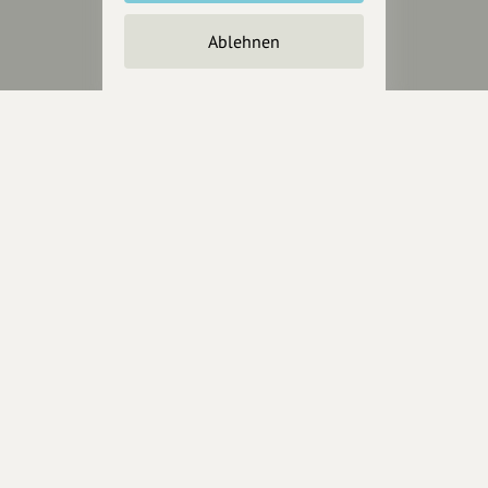
Unterstütze
unsere Plattform
Ablehnen
hey.bayern ist ein Projekt von
uns für unsere Region und
für alle, die uns besuchen
wollen.
Inhalte vorschlagen
Jetzt unterstützen
Wir können leider keine
Spendenquittung ausstellen.