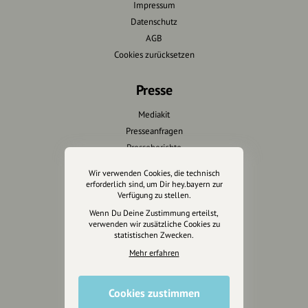
Impressum
Datenschutz
AGB
Cookies zurücksetzen
Presse
Mediakit
Presseanfragen
Presseberichte
Wir verwenden Cookies, die technisch
Wir unterstützen Euch
erforderlich sind, um Dir hey.bayern zur
Verfügung zu stellen.
Fotografie & mehr
Wenn Du Deine Zustimmung erteilst,
Marketing
verwenden wir zusätzliche Cookies zu
statistischen Zwecken.
Design & Branding
Mehr erfahren
Anakin Design
Cookies zustimmen