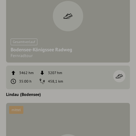
Gesamtverlauf
Bodensee-Königssee Radweg
Fernradtour
3462 hm
3207 hm
35:00 h
458,1 km
Lindau (Bodensee)
mittel