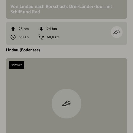
Von Lindau nach Rorschach: Drei-Länder-Tour mit
Schiff und Rad
25 hm
24 hm
3:00 h
60,8 km
Lindau (Bodensee)
schwer