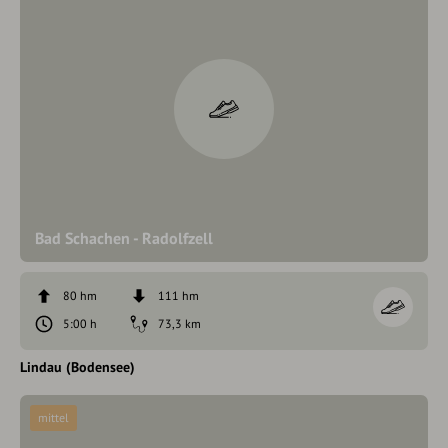
Bad Schachen - Radolfzell
80 hm
111 hm
5:00 h
73,3 km
Lindau (Bodensee)
mittel