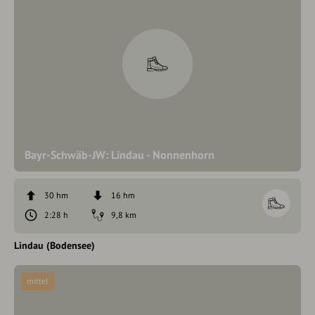
Bayr-Schwäb-JW: Lindau - Nonnenhorn
30 hm
16 hm
2:28 h
9,8 km
Lindau (Bodensee)
mittel