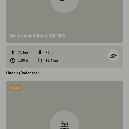
Deutschland-Route D8 FRW
71 hm
73 hm
1:00 h
15,4 km
Lindau (Bodensee)
mittel