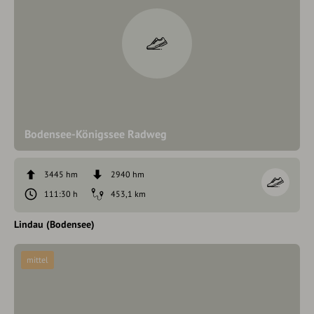
Bodensee-Königssee Radweg
3445 hm
2940 hm
111:30 h
453,1 km
Lindau (Bodensee)
mittel