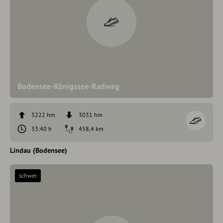
Bodensee-Königssee-Radweg
3222 hm
3031 hm
33:40 h
458,4 km
Lindau (Bodensee)
schwer