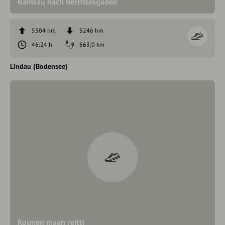
Ramsau nach Berchtesgaden
5504 hm
5246 hm
46:24 h
563,0 km
Lindau (Bodensee)
Kolmen maan reitti