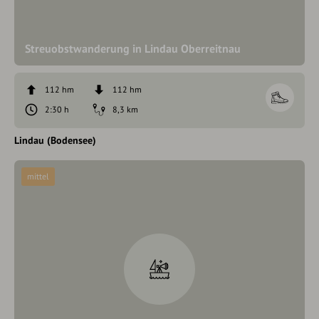
Streuobstwanderung in Lindau Oberreitnau
112 hm
112 hm
2:30 h
8,3 km
Lindau (Bodensee)
mittel