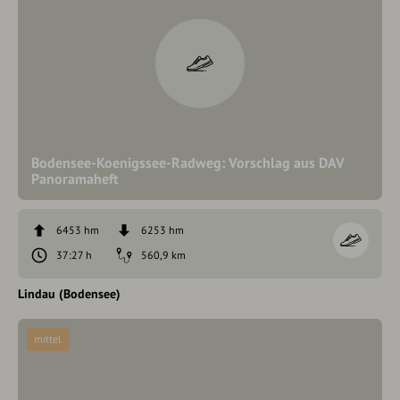
Bodensee-Koenigssee-Radweg: Vorschlag aus DAV
Panoramaheft
6453 hm
6253 hm
37:27 h
560,9 km
Lindau (Bodensee)
mittel