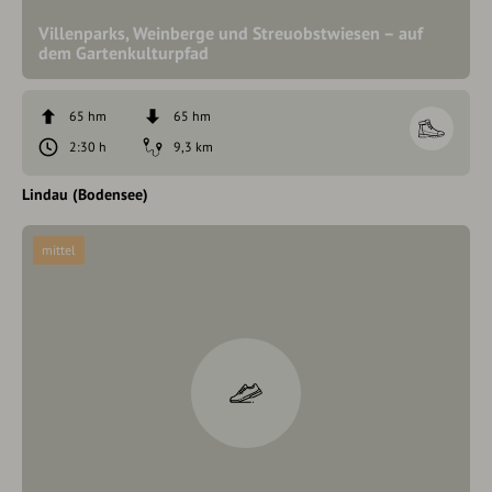
Villenparks, Weinberge und Streuobstwiesen – auf
dem Gartenkulturpfad
65 hm
65 hm
2:30 h
9,3 km
Lindau (Bodensee)
mittel