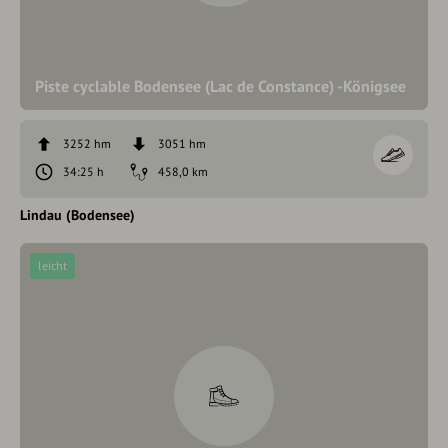
Piste cyclable Bodensee (Lac de Constance) -Königsee
3252 hm
3051 hm
34:25 h
458,0 km
Lindau (Bodensee)
leicht