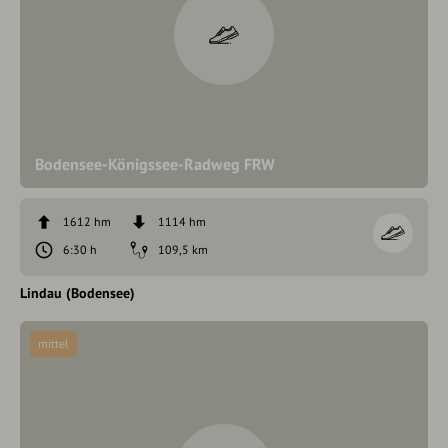
Bodensee-Königssee-Radweg FRW
1612 hm
1114 hm
6:30 h
109,5 km
Lindau (Bodensee)
mittel