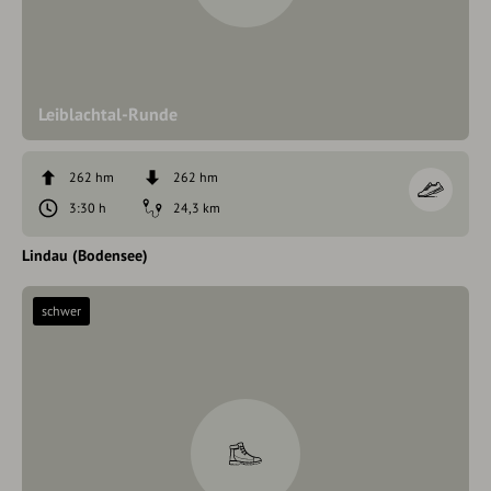
Leiblachtal-Runde
262 hm
262 hm
3:30 h
24,3 km
Lindau (Bodensee)
schwer