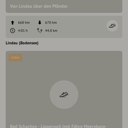
Von Lindau über den Pfänder
668 hm
670 hm
4:01 h
44,0 km
Lindau (Bodensee)
mittel
Bad Schachen - Lipperswil (mit Fähre Meersburg-