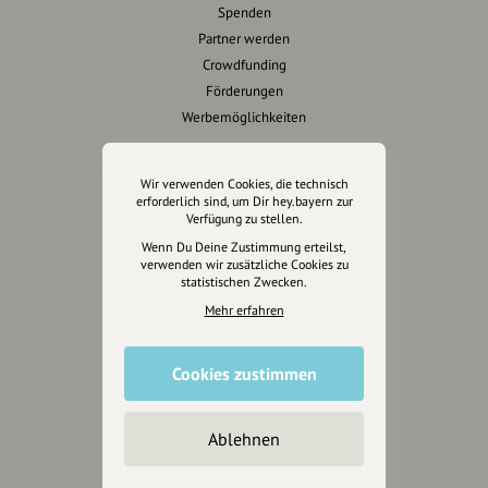
Spenden
Partner werden
Crowdfunding
Förderungen
Werbemöglichkeiten
Rechtliches
Wir verwenden Cookies, die technisch
erforderlich sind, um Dir hey.bayern zur
Impressum
Verfügung zu stellen.
Datenschutz
Wenn Du Deine Zustimmung erteilst,
AGB
verwenden wir zusätzliche Cookies zu
statistischen Zwecken.
Cookies zurücksetzen
Mehr erfahren
Presse
Cookies zustimmen
Mediakit
Presseanfragen
Presseberichte
Ablehnen