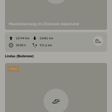
Maximiliansweg im Chiemsee-Alpenland
16744 hm
16481 hm
30:00 h
351,6 km
Lindau (Bodensee)
mittel