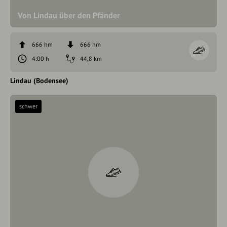
Von Lindau über den Pfänder
666 hm
666 hm
4:00 h
44,8 km
Lindau (Bodensee)
schwer