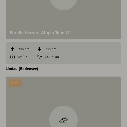
Für die Harten - Allgäu Tour 12
986 hm
986 hm
6:30 h
241,3 km
Lindau (Bodensee)
mittel