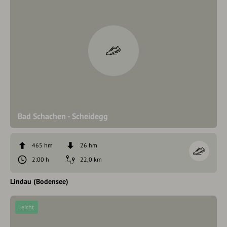
Bad Schachen - Scheidegg
465 hm
26 hm
2:00 h
22,0 km
Lindau (Bodensee)
leicht