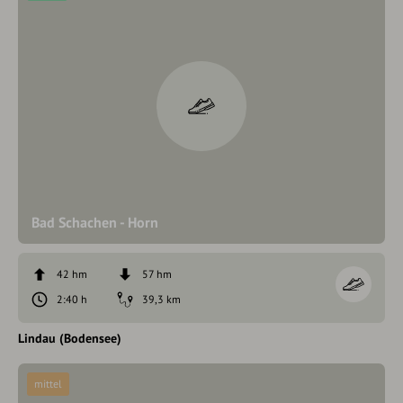
Bad Schachen - Horn
42 hm
57 hm
2:40 h
39,3 km
Lindau (Bodensee)
mittel