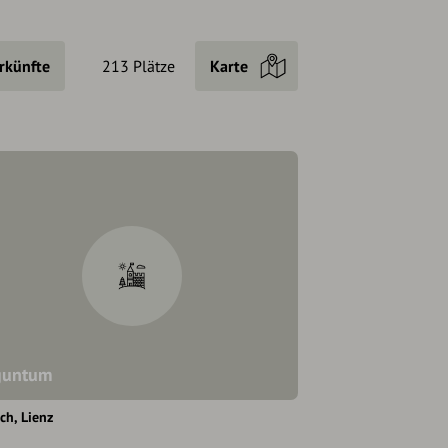
rkünfte
213 Plätze
Karte
guntum
ach
Lienz