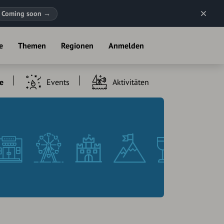
Coming soon
→
e
Themen
Regionen
Anmelden
e
Events
Aktivitäten