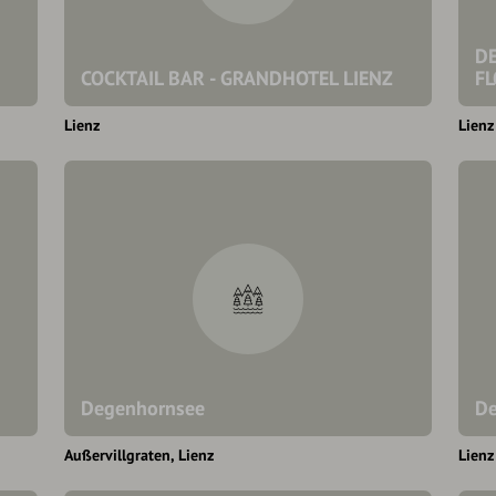
DE
COCKTAIL BAR - GRANDHOTEL LIENZ
FL
Lienz
Lienz
Degenhornsee
De
Außervillgraten
Lienz
Lienz