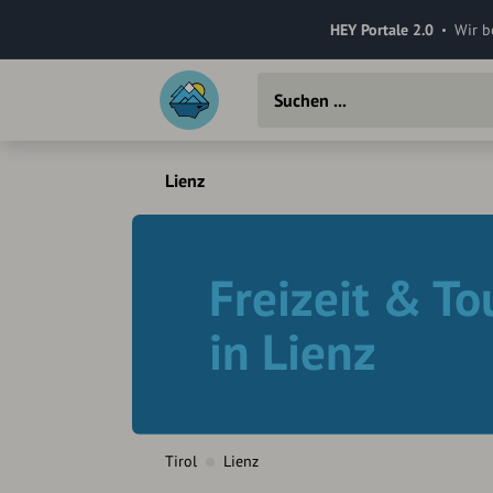
HEY Portale 2.0
Wir b
Lienz
Freizeit & T
in Lienz
Tirol
Lienz