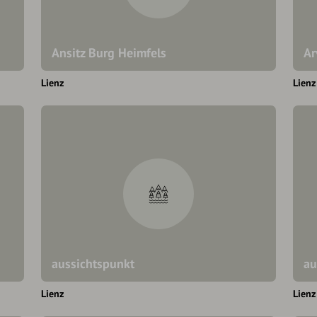
Ansitz Burg Heimfels
Ar
Lienz
Lienz
aussichtspunkt
au
Lienz
Lienz