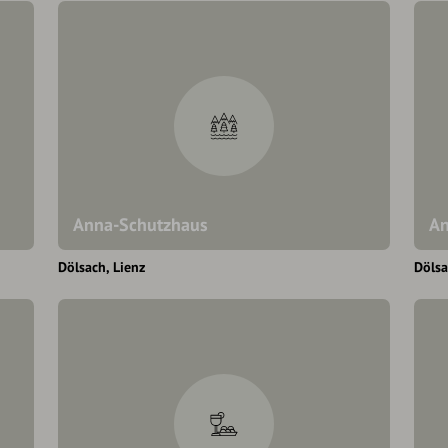
Anna-Schutzhaus
An
Dölsach
Lienz
Döls