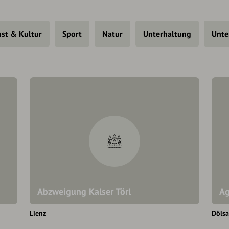
st & Kultur
Sport
Natur
Unterhaltung
Unte
Abzweigung Kalser Törl
A
Lienz
Döls