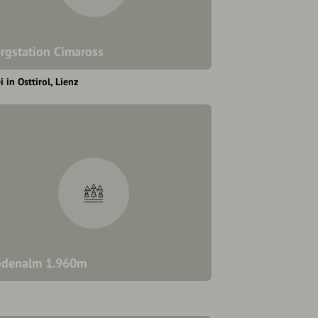
rgstation Cimaross
i in Osttirol
Lienz
denalm 1.960m