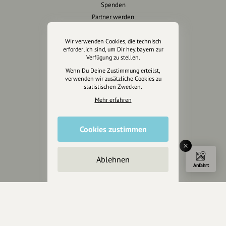
Spenden
Partner werden
Crowdfunding
Förderungen
Wir verwenden Cookies, die technisch
erforderlich sind, um Dir hey.bayern zur
Werbemöglichkeiten
Verfügung zu stellen.
Wenn Du Deine Zustimmung erteilst,
Rechtliches
verwenden wir zusätzliche Cookies zu
statistischen Zwecken.
Impressum
Mehr erfahren
Datenschutz
AGB
Cookies zustimmen
Cookies zurücksetzen
Presse
Ablehnen
Anfahrt
Mediakit
Presseanfragen
Presseberichte