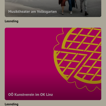
Musiktheater am Volksgarten
Leonding
OÖ Kunstverein im OK Linz
Leonding