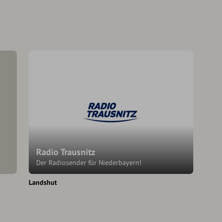
Radio Trausnitz
Der Radiosender für Niederbayern!
Landshut