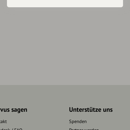
rvus sagen
Unterstütze uns
takt
Spenden