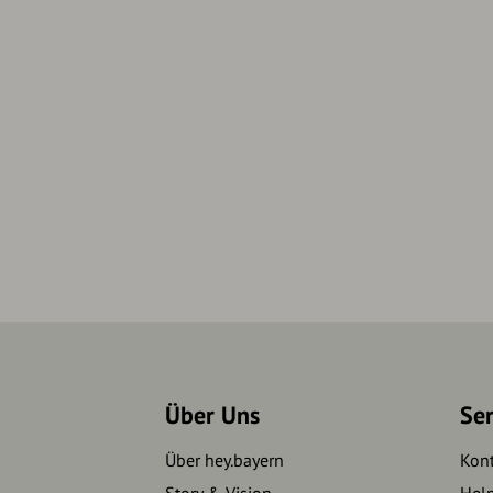
Über Uns
Se
Über hey.bayern
Kon