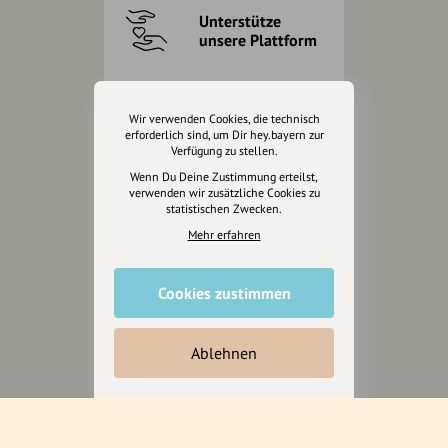
Unterstütze
unsere Plattform
hey.bayern ist ein Projekt von
uns für unsere Region und
Wir verwenden Cookies, die technisch
für alle, die uns besuchen
erforderlich sind, um Dir hey.bayern zur
Verfügung zu stellen.
wollen.
Wenn Du Deine Zustimmung erteilst,
verwenden wir zusätzliche Cookies zu
statistischen Zwecken.
Inhalte vorschlagen
Mehr erfahren
Jetzt unterstützen
Cookies zustimmen
Wir können leider keine
Ablehnen
Spendenquittung ausstellen.