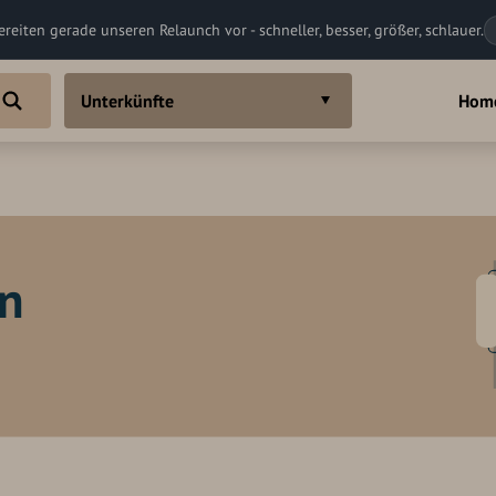
ereiten gerade unseren Relaunch vor - schneller, besser, größer, schlauer.
Unterkünfte
Hom
in