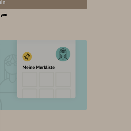
in
ngen