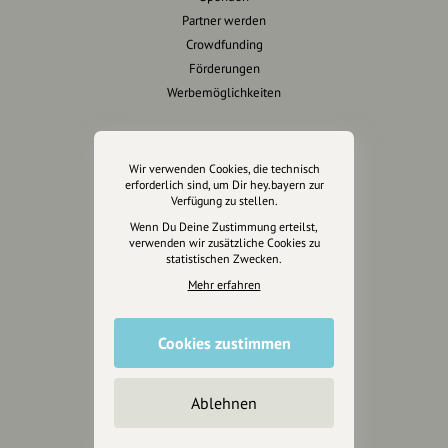
Partner werden
Crowdfunding
Förderungen
Werbemöglichkeiten
Rechtliches
Wir verwenden Cookies, die technisch
Impressum
erforderlich sind, um Dir hey.bayern zur
Verfügung zu stellen.
Datenschutz
Wenn Du Deine Zustimmung erteilst,
AGB
verwenden wir zusätzliche Cookies zu
Cookies zurücksetzen
statistischen Zwecken.
Mehr erfahren
Presse
Mediakit
Cookies zustimmen
Presseanfragen
Presseberichte
Ablehnen
Wir unterstützen Euch