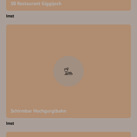
SB Restaurant Giggijoch
Imst
Schirmbar Hochgurglbahn
Imst