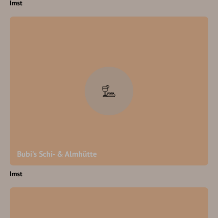
Imst
Bubi's Schi- & Almhütte
Imst