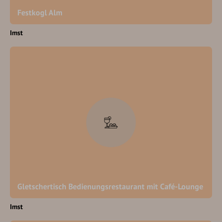
Festkogl Alm
Imst
Gletschertisch Bedienungsrestaurant mit Café-Lounge
Imst