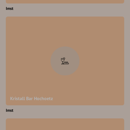
Imst
Kristall Bar Hochoetz
Imst