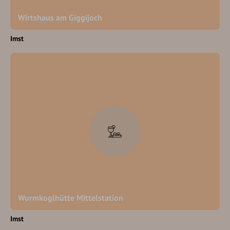
Wirtshaus am Giggijoch
Imst
Wurmkoglhütte Mittelstation
Imst