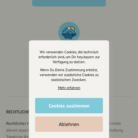
Wir verwenden Cookies, die technisch
erforderlich sind, um Dir hey.bayern zur
Wir sind auch auf
Verfügung zu stellen.
Wenn Du Deine Zustimmung erteilst,
verwenden wir zusätzliche Cookies zu
statistischen Zwecken.
Mehr erfahren
Cookies zustimmen
RECHTLICHER HINWEIS UND TRANSPARENZHINWEIS
Rechtlicher Hinweis:
Die auf dieser Website veröffentlichten Inhalte
Ablehnen
dienen ausschließlich der allgemeinen Information und Unterhaltung.
Sämtliche Beiträge, Gastartikel, Kommentare, Empfehlungen,