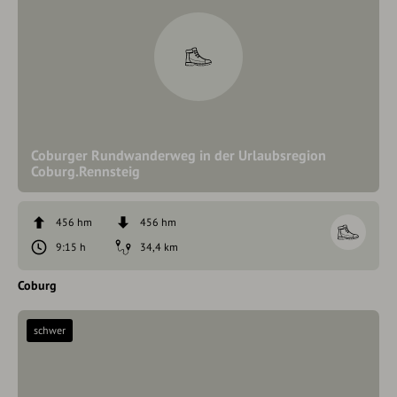
Coburger Rundwanderweg in der Urlaubsregion
Coburg.Rennsteig
456 hm
456 hm
9:15 h
34,4 km
Coburg
schwer