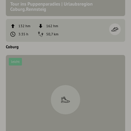
Tour ins Puppenparadies | Urlaubsregion
Coburg.Rennsteig
132 hm
162 hm
3:35 h
50,7 km
Coburg
leicht