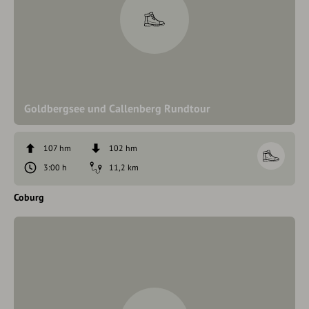
Goldbergsee und Callenberg Rundtour
107 hm
102 hm
3:00 h
11,2 km
Coburg