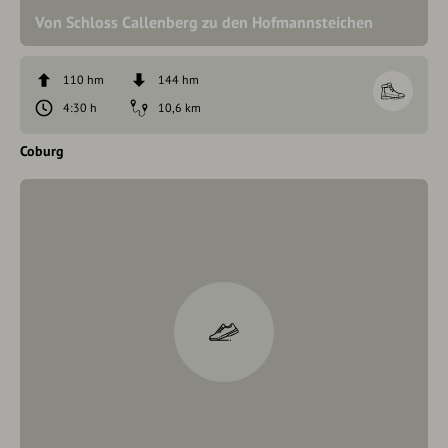
Von Schloss Callenberg zu den Hofmannsteichen
110 hm
144 hm
4:30 h
10,6 km
Coburg