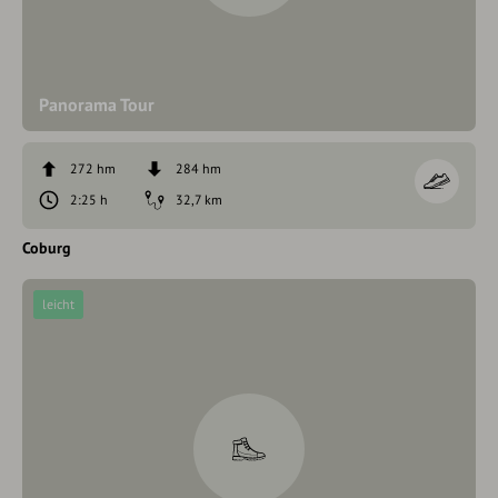
Panorama Tour
272 hm
284 hm
2:25 h
32,7 km
Coburg
leicht