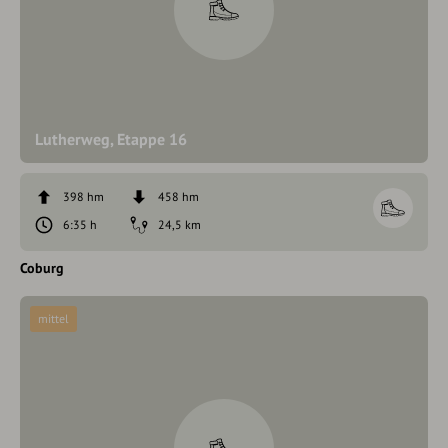
Lutherweg, Etappe 16
398 hm
458 hm
6:35 h
24,5 km
Coburg
mittel