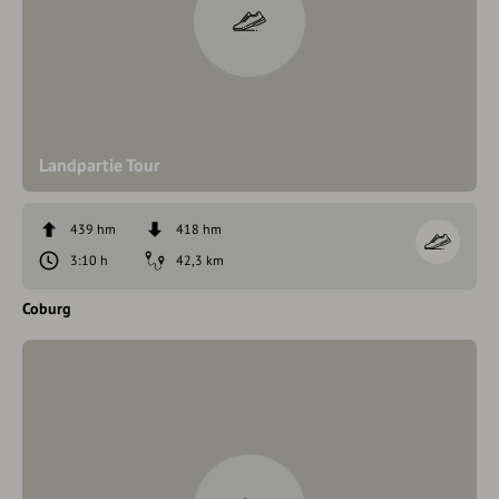
Landpartie Tour
439 hm
418 hm
3:10 h
42,3 km
Coburg