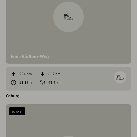
Emil-Rädlein-Weg
554 hm
667 hm
11:15 h
41,6 km
Coburg
schwer