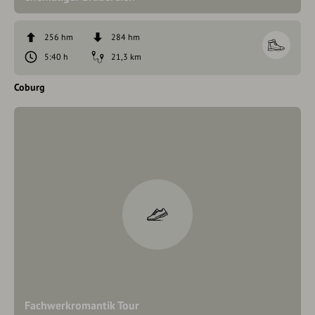
256 hm
284 hm
5:40 h
21,3 km
Coburg
Fachwerkromantik Tour