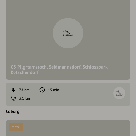
C3 Pilgrtamsroth, Seidmannsdorf, Schlosspark
Ketschendorf
78 hm
45 min
3,1 km
Coburg
mittel