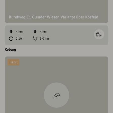
Rundweg C1 Glender Wiesen Variante über Kösfeld
4 hm
4 hm
2:10 h
9,0 km
Coburg
mittel