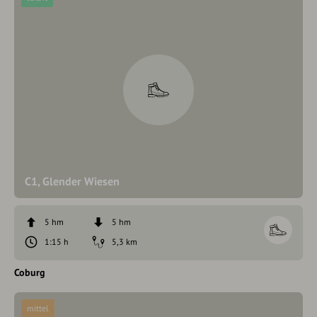
C1, Glender Wiesen
5 hm
5 hm
1:15 h
5,3 km
Coburg
mittel