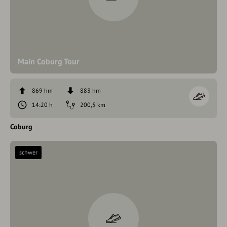
Main Coburg Tour
869 hm
883 hm
14:20 h
200,5 km
Coburg
schwer