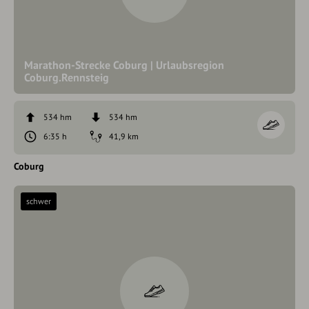
Marathon-Strecke Coburg | Urlaubsregion
Coburg.Rennsteig
534 hm
534 hm
6:35 h
41,9 km
Coburg
schwer