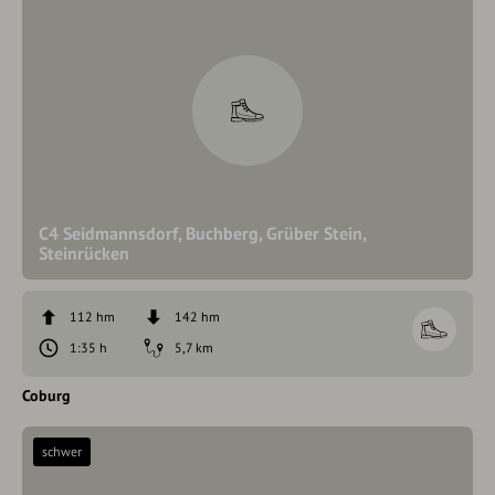
C4 Seidmannsdorf, Buchberg, Grüber Stein,
Steinrücken
112 hm
142 hm
1:35 h
5,7 km
Coburg
schwer