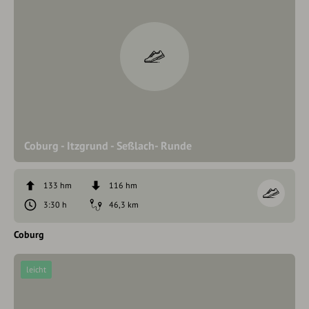
Coburg - Itzgrund - Seßlach- Runde
133 hm
116 hm
3:30 h
46,3 km
Coburg
leicht