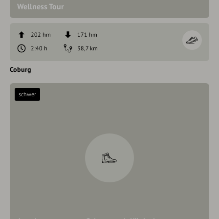
Wellness Tour
202 hm
171 hm
2:40 h
38,7 km
Coburg
schwer