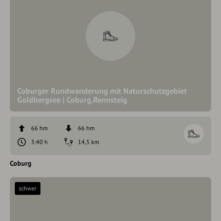
Coburger Rundwanderung mit Naturschutzgebiet
Goldbergsee | Coburg.Rennsteig
66 hm
66 hm
3:40 h
14,5 km
Coburg
schwer