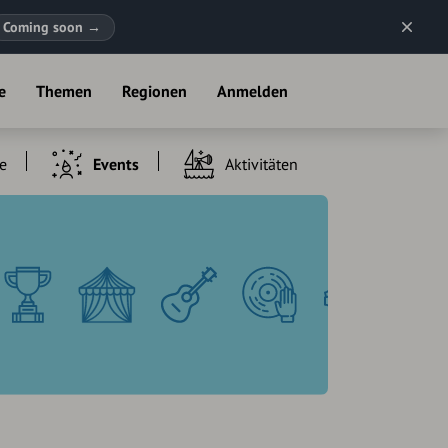
Coming soon
→
e
Themen
Regionen
Anmelden
e
Events
Aktivitäten