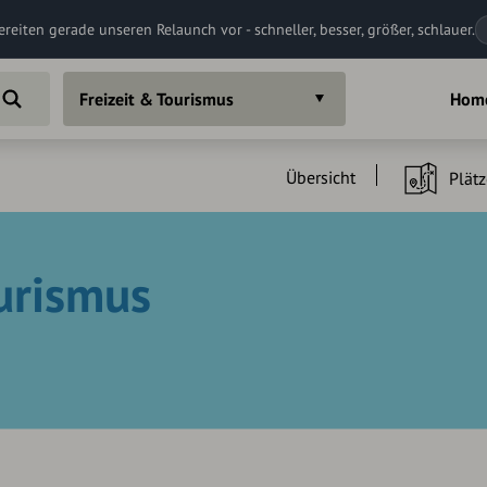
ereiten gerade unseren Relaunch vor - schneller, besser, größer, schlauer.
Freizeit & Tourismus
Hom
Übersicht
Plätz
ourismus