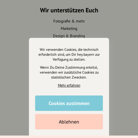
Wir unterstützen Euch
Fotografie & mehr
Marketing
Design & Branding
Anakin Design
Wir verwenden Cookies, die technisch
erforderlich sind, um Dir hey.bayern zur
Verfügung zu stellen.
Wenn Du Deine Zustimmung erteilst,
Unterstütze
verwenden wir zusätzliche Cookies zu
unsere Plattform
statistischen Zwecken.
Mehr erfahren
hey.bayern ist ein Projekt von
uns für unsere Region und
Cookies zustimmen
für alle, die uns besuchen
wollen.
Ablehnen
Inhalte vorschlagen