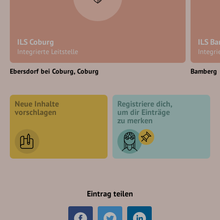
ILS Coburg
ILS B
Integrierte Leitstelle
Integri
Ebersdorf bei Coburg
Coburg
Bamberg
Neue Inhalte
Registriere dich,
vorschlagen
um dir Einträge
zu merken
Eintrag teilen