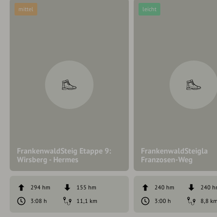
mittel
leicht
FrankenwaldSteig Etappe 9:
FrankenwaldSteigla
Wirsberg - Hermes
Franzosen-Weg
294 hm
155 hm
240 hm
240 
3:08 h
11,1 km
3:00 h
8,8 k