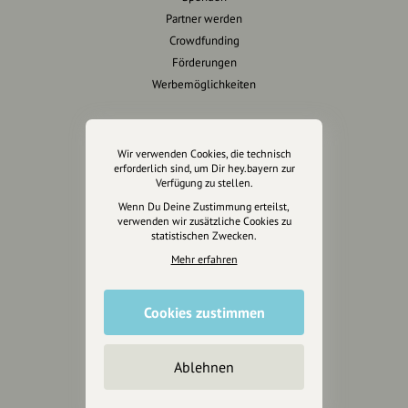
Partner werden
Crowdfunding
Förderungen
Werbemöglichkeiten
Rechtliches
Wir verwenden Cookies, die technisch
Impressum
erforderlich sind, um Dir hey.bayern zur
Verfügung zu stellen.
Datenschutz
Wenn Du Deine Zustimmung erteilst,
AGB
verwenden wir zusätzliche Cookies zu
Cookies zurücksetzen
statistischen Zwecken.
Mehr erfahren
Presse
Mediakit
Cookies zustimmen
Presseanfragen
Presseberichte
Ablehnen
Wir unterstützen Euch