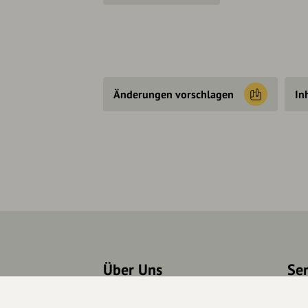
Änderungen vorschlagen
In
Über Uns
Se
Über hey.bayern
Kon