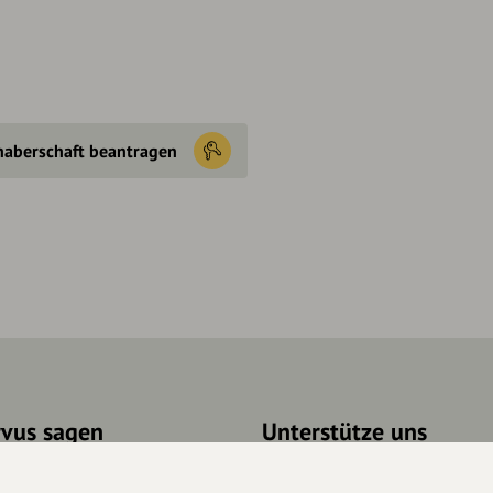
haberschaft beantragen
rvus sagen
Unterstütze uns
takt
Spenden