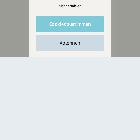
Presseberichte
Mehr erfahren
Wir unterstützen Euch
Cookies zustimmen
Fotografie & mehr
Marketing
Ablehnen
Design & Branding
Anakin Design
Unterstütze
unsere Plattform
hey.bayern ist ein Projekt von
uns für unsere Region und
für alle, die uns besuchen
wollen.
Inhalte vorschlagen