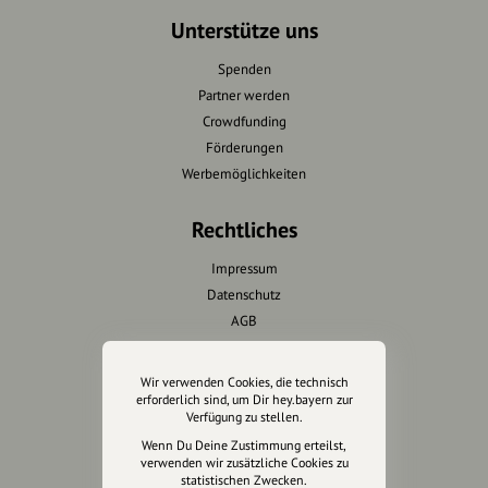
Unterstütze uns
Spenden
Partner werden
Crowdfunding
Förderungen
Werbemöglichkeiten
Rechtliches
Impressum
Datenschutz
AGB
Cookies zurücksetzen
Wir verwenden Cookies, die technisch
Presse
erforderlich sind, um Dir hey.bayern zur
Verfügung zu stellen.
Mediakit
Wenn Du Deine Zustimmung erteilst,
verwenden wir zusätzliche Cookies zu
Presseanfragen
statistischen Zwecken.