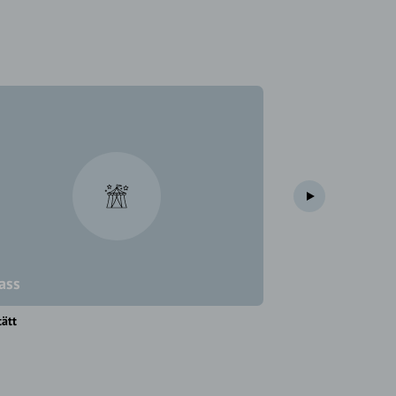
ass
Panoramaweg
tätt
Eichstätt