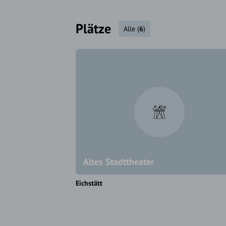
Plätze
Alle
(
6
)
Altes Stadttheater
Eichstätt