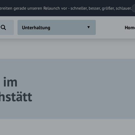
ereiten gerade unseren Relaunch vor - schneller, besser, größer, schlauer.
Unterhaltung
Hom
 im
hstätt