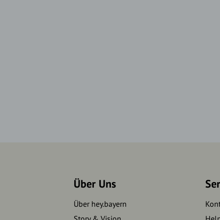
Über Uns
Se
Über hey.bayern
Kon
Story & Vision
Hel