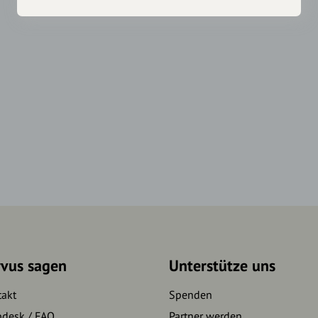
rvus sagen
Unterstütze uns
takt
Spenden
pdesk / FAQ
Partner werden