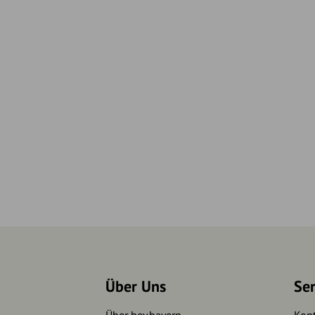
Über Uns
Se
Über hey.bayern
Kon