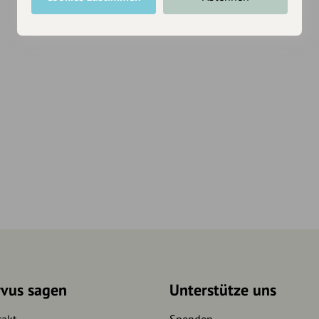
rvus sagen
Unterstütze uns
takt
Spenden