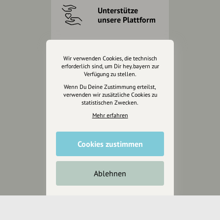
Unterstütze
unsere Plattform
hey.bayern ist ein Projekt von
uns für unsere Region und
Wir verwenden Cookies, die technisch
für alle, die uns besuchen
erforderlich sind, um Dir hey.bayern zur
Verfügung zu stellen.
wollen.
Wenn Du Deine Zustimmung erteilst,
verwenden wir zusätzliche Cookies zu
statistischen Zwecken.
Inhalte vorschlagen
Mehr erfahren
Jetzt unterstützen
Cookies zustimmen
Wir können leider keine
Ablehnen
Spendenquittung ausstellen.