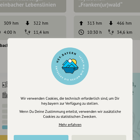
teinbacher Lebenslinien
„Franken(ur)wald“
309 hm
322 hm
313 hm
466 hm
4:00 h
11,4 km
10:30 h
34,6 km
nbach am Wald
Steinbach am Wald
Registriere dich,
um dir Einträge
zu merken
Wir verwenden Cookies, die technisch erforderlich sind, um Dir
hey.bayern zur Verfügung zu stellen.
Wenn Du Deine Zustimmung erteilst, verwenden wir zusätzliche
Cookies zu statistischen Zwecken.
Mehr erfahren