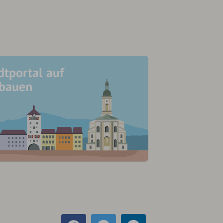
dtportal auf
ubauen