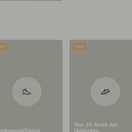
ttel
mittel
Tour 14: Durch den
rankenwaldSteigla
idyllischen