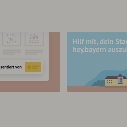
Hilf mit, dein Sta
hey.bayern ausz