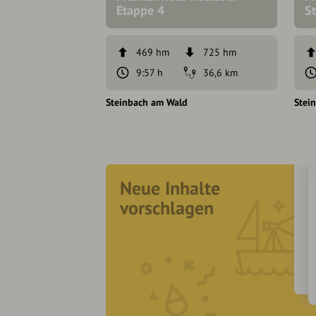
Etappe 4
S
469 hm
725 hm
9:57 h
36,6 km
Steinbach am Wald
Stei
Neue Inhalte
vorschlagen