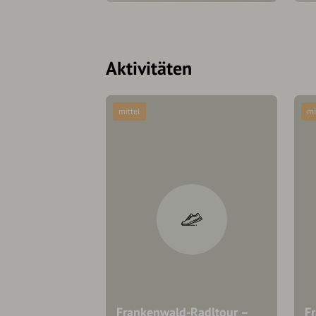
Aktivitäten
mittel
mi
Frankenwald-Radltour –
F