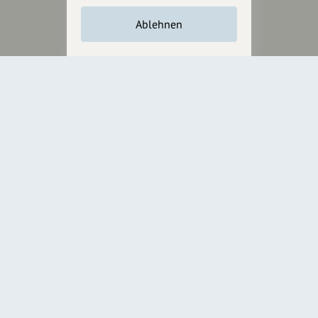
Unterstütze
unsere Plattform
Ablehnen
hey.bayern ist ein Projekt von
uns für unsere Region und
für alle, die uns besuchen
wollen.
Inhalte vorschlagen
Jetzt unterstützen
Wir können leider keine
Spendenquittung ausstellen.