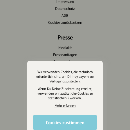
Impressum
Datenschutz
AGB
Cookies zurücksetzen
Presse
Mediakit
Presseanfragen
Presseberichte
Wir verwenden Cookies, die technisch
Wir unterstützen Euch
erforderlich sind, um Dir hey.bayern zur
Verfügung zu stellen.
Fotografie & mehr
Wenn Du Deine Zustimmung erteilst,
verwenden wir zusätzliche Cookies zu
Marketing
statistischen Zwecken.
Design & Branding
Mehr erfahren
Anakin Design
Cookies zustimmen