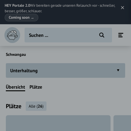
HEY Portale 2.0
Wir bereiten gerade unseren Relaunch vor - schneller,
besser, größer, schlauer.
Coming soon
→
Schwangau
Unterhaltung
Übersicht
Plätze
Plätze
Alle
(
26
)