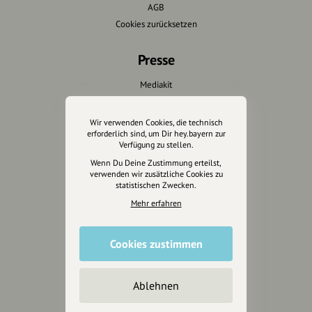
AGB
Cookies zurücksetzen
Presse
Mediakit
Presseanfragen
Presseberichte
Wir verwenden Cookies, die technisch
erforderlich sind, um Dir hey.bayern zur
Verfügung zu stellen.
Wir unterstützen Euch
Wenn Du Deine Zustimmung erteilst,
verwenden wir zusätzliche Cookies zu
Fotografie & mehr
statistischen Zwecken.
Marketing
Mehr erfahren
Design & Branding
Anakin Design
Cookies zustimmen
Ablehnen
Unterstütze
unsere Plattform