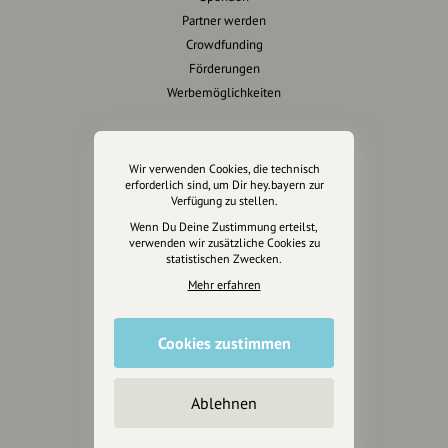
Partner werden
Crowdfunding
Förderungen
Werbemöglichkeiten
Rechtliches
Wir verwenden Cookies, die technisch
Impressum
erforderlich sind, um Dir hey.bayern zur
Verfügung zu stellen.
Datenschutz
Wenn Du Deine Zustimmung erteilst,
AGB
verwenden wir zusätzliche Cookies zu
Cookies zurücksetzen
statistischen Zwecken.
Mehr erfahren
Presse
Mediakit
Cookies zustimmen
Presseanfragen
Presseberichte
Ablehnen
Wir unterstützen Euch