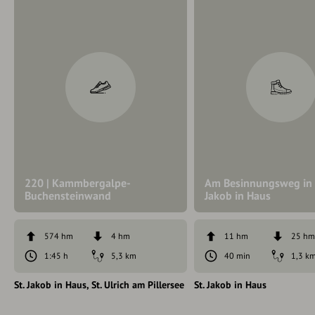
220 | Kammbergalpe-
Am Besinnungsweg in 
Buchensteinwand
Jakob in Haus
574 hm
4 hm
11 hm
25 h
1:45 h
5,3 km
40 min
1,3 k
St. Jakob in Haus
St. Ulrich am Pillersee
St. Jakob in Haus