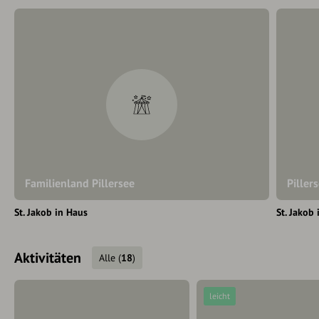
Familienland Pillersee
Piller
St. Jakob in Haus
St. Jakob
Aktivitäten
Alle
(
18
)
leicht