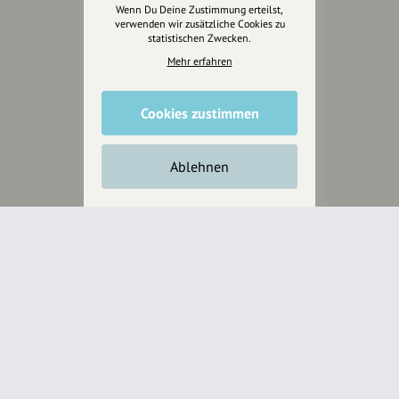
Wenn Du Deine Zustimmung erteilst,
Anakin Design
verwenden wir zusätzliche Cookies zu
statistischen Zwecken.
Mehr erfahren
Unterstütze
unsere Plattform
Cookies zustimmen
hey.bayern ist ein Projekt von
Ablehnen
uns für unsere Region und
für alle, die uns besuchen
wollen.
Inhalte vorschlagen
Jetzt unterstützen
Wir können leider keine
Spendenquittung ausstellen.