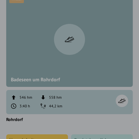
Badeseen um Rohrdorf
546 hm
558 hm
3:40 h
44,2 km
Rohrdorf