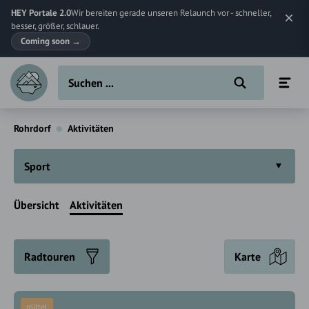
HEY Portale 2.0
Wir bereiten gerade unseren Relaunch vor - schneller,
besser, größer, schlauer.
Coming soon
→
Rohrdorf
Aktivitäten
Sport
Übersicht
Aktivitäten
Radtouren
Karte
mittel