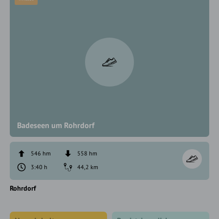
Badeseen um Rohrdorf
546 hm
558 hm
3:40 h
44,2 km
Rohrdorf