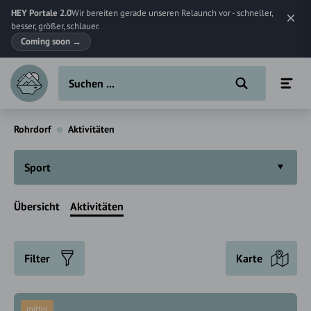
HEY Portale 2.0
Wir bereiten gerade unseren Relaunch vor - schneller,
besser, größer, schlauer.
Coming soon
→
Rohrdorf
Aktivitäten
Sport
Übersicht
Aktivitäten
Filter
Karte
mittel