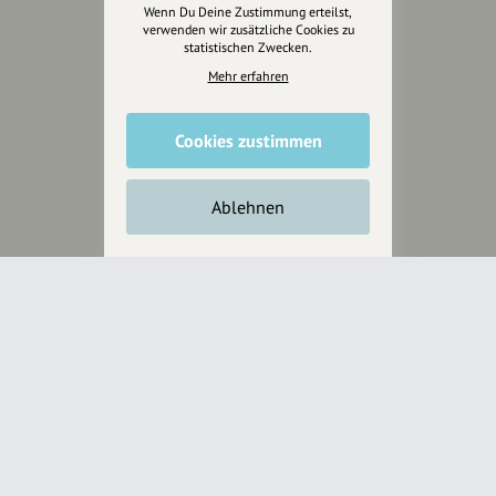
Wenn Du Deine Zustimmung erteilst,
Anakin Design
verwenden wir zusätzliche Cookies zu
statistischen Zwecken.
Mehr erfahren
Unterstütze
unsere Plattform
Cookies zustimmen
hey.bayern ist ein Projekt von
Ablehnen
uns für unsere Region und
für alle, die uns besuchen
wollen.
Inhalte vorschlagen
Jetzt unterstützen
Wir können leider keine
Spendenquittung ausstellen.