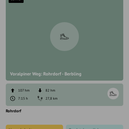
Voralpiner Weg: Rohrdorf - Berbling
107 hm
82 hm
7:15 h
27,8 km
Rohrdorf