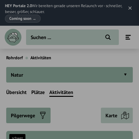
HEY Portale 2.0
Wir bereiten gerade unseren Relaunch vor - schneller,
besser, größer, schlauer.
Coming soon
→
Rohrdorf
Aktivitäten
Natur
Übersicht
Plätze
Aktivitäten
Pilgerwege
Karte
schwer