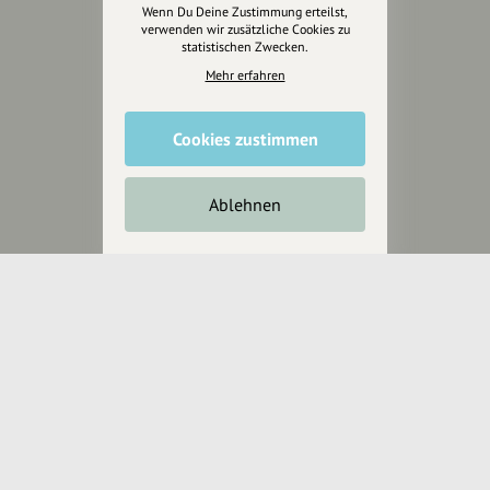
Wenn Du Deine Zustimmung erteilst,
Anakin Design
verwenden wir zusätzliche Cookies zu
statistischen Zwecken.
Mehr erfahren
Unterstütze
unsere Plattform
Cookies zustimmen
hey.bayern ist ein Projekt von
Ablehnen
uns für unsere Region und
für alle, die uns besuchen
wollen.
Inhalte vorschlagen
Jetzt unterstützen
Wir können leider keine
Spendenquittung ausstellen.